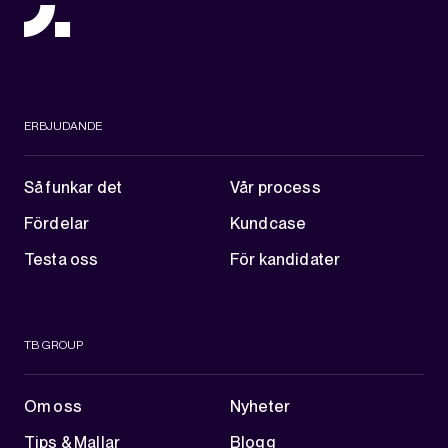
ERBJUDANDE
Så funkar det
Vår process
Fördelar
Kundcase
Testa oss
För kandidater
TB GROUP
Om oss
Nyheter
Tips & Mallar
Blogg