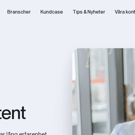
Branscher
Kundcase
Tips & Nyheter
Våra kon
tent
har lång erfarenhet