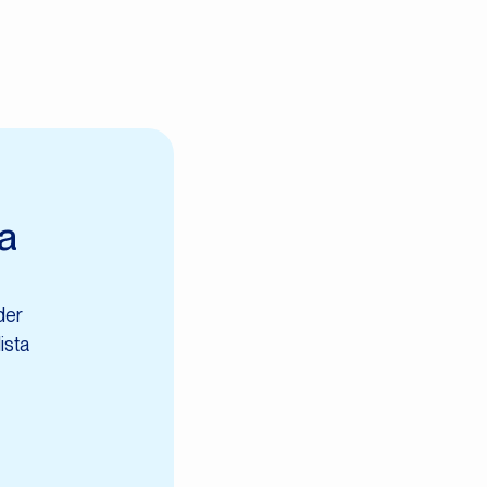
na
der
ista