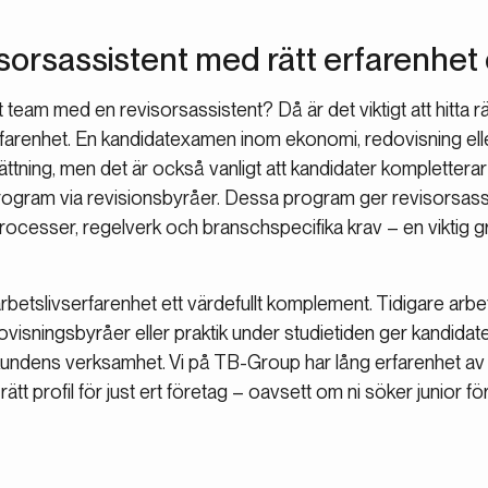
sorsassistent med rätt erfarenhet 
 team med en revisorsassistent? Då är det viktigt att hitta r
erfarenhet. En kandidatexamen inom ekonomi, redovisning elle
ttning, men det är också vanligt att kandidater kompletterar
rogram via revisionsbyråer. Dessa program ger revisorsass
rocesser, regelverk och branschspecifika krav – en viktig g
 arbetslivserfarenhet ett värdefullt komplement. Tidigare arb
visningsbyråer eller praktik under studietiden ger kandidat
 kundens verksamhet. Vi på TB-Group har lång erfarenhet av 
tt profil för just ert företag – oavsett om ni söker junior fö