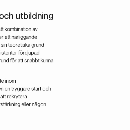
och utbildning
ätt kombination av
r ett närliggande
 sin teoretiska grund
istenter fördjupad
rund för att snabbt kunna
ete inom
en en tryggare start och
att rekrytera
rstärkning eller någon