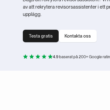
av att rekrytera revisorsassistenter i ett p
upplägg.
Testa gratis
Kontakta oss
4.9
baserat på 200+ Google rati