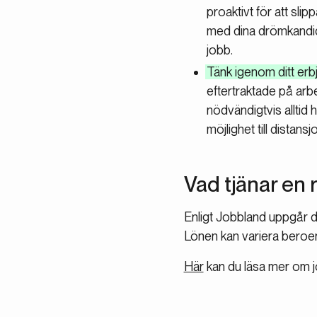
proaktivt för att sli
med dina drömkandidat
jobb.
Tänk igenom ditt er
eftertraktade på ar
nödvändigtvis alltid 
möjlighet till distans
Vad tjänar en 
Enligt Jobbland uppgår de
Lönen kan variera beroen
Här
kan du läsa mer om j