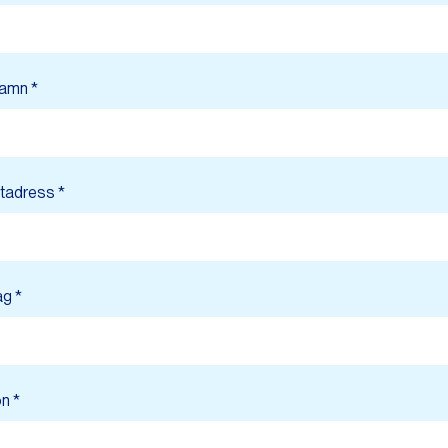
namn *
tadress *
ag *
n *