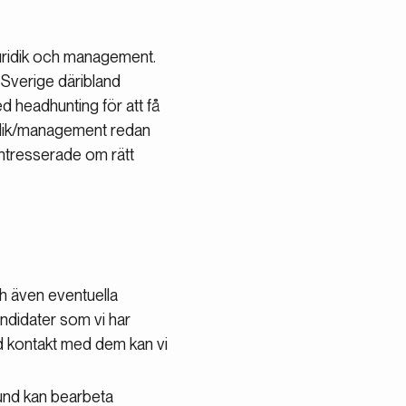
uridik och management.
 Sverige däribland
 headhunting för att få
uridik/management redan
 intresserade om rätt
ch även eventuella
ndidater som vi har
ad kontakt med dem kan vi
und kan bearbeta