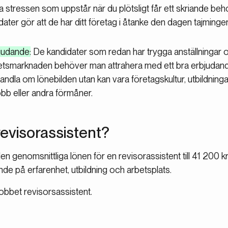
ppa stressen som uppstår när du plötsligt får ett skriande beho
er gör att de har ditt företag i åtanke den dagen tajmingen 
bjudande
: De kandidater som redan har trygga anställningar o
betsmarknaden behöver man attrahera med ett bra erbjudand
handla om lönebilden utan kan vara företagskultur, utbildning
jobb eller andra förmåner.
revisorassistent?
n genomsnittliga lönen för en revisorassistent till 41 200 kr
de på erfarenhet, utbildning och arbetsplats.
obbet revisorsassistent.