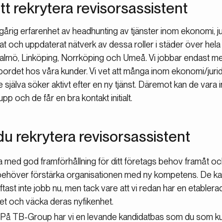
att rekrytera revisorsassistent
rig erfarenhet av headhunting av tjänster inom ekonomi, j
at och uppdaterat nätverk av dessa roller i städer över hela
lmö, Linköping, Norrköping och Umeå. Vi jobbar endast med
rvjubordet hos våra kunder. Vi vet att många inom ekonomi/j
te själva söker aktivt efter en ny tjänst. Däremot kan de vara
pp och de får en bra kontakt initialt.
du rekrytera revisorsassistent
ra med god framförhållning för ditt företags behov framåt o
behöver förstärka organisationen med ny kompetens. De ka
tast inte jobb nu, men tack vare att vi redan har en etabler
 och väcka deras nyfikenhet.
: På TB-Group har vi en levande kandidatbas som du som k