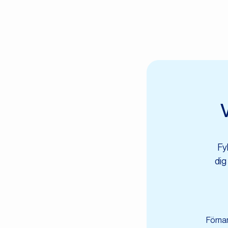
V
Fy
dig
Förna