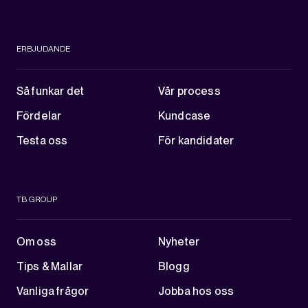
ERBJUDANDE
Så funkar det
Vår process
Fördelar
Kundcase
Testa oss
För kandidater
TB GROUP
Om oss
Nyheter
Tips & Mallar
Blogg
Vanliga frågor
Jobba hos oss