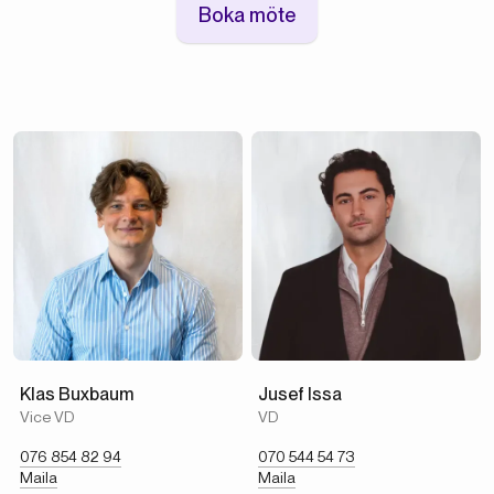
Boka möte
Klas Buxbaum
Jusef Issa
Vice VD
VD
076 854 82 94
070 544 54 73
Maila
Maila