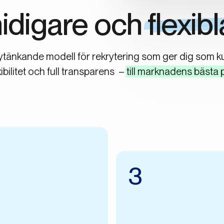
idigare och
flexibl
ytänkande modell för rekrytering som ger dig som kund 
xibilitet och full transparens –
till marknadens bästa p
3