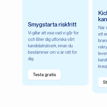
Kic
kan
Smygstarta riskfritt
När d
Vi gillar att visa vad vi går för
ett 
och låter dig utforska vårt
bran
kandidatnätverk, innan du
rekry
bestämmer om vi är rätt för
lever
dig.
kand
kravp
Testa gratis
St