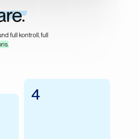
are.
full kontroll, full
ris
.
4