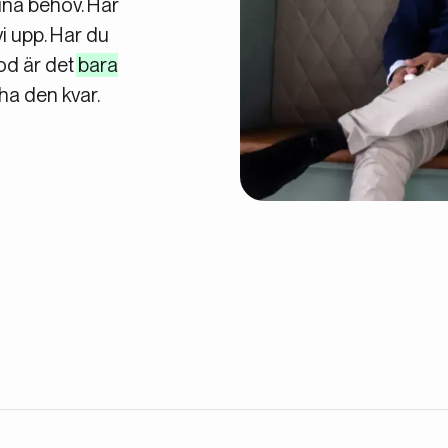
ina behov. Har
i upp. Har du
od är det
bara
 ha den kvar.