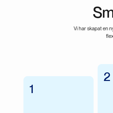
Sm
Vi har skapat en n
fle
2
1