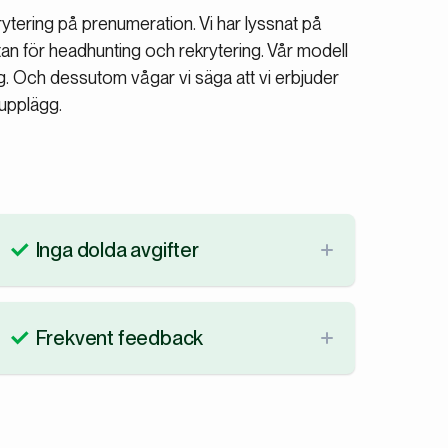
tering på prenumeration. Vi har lyssnat på
tan för headhunting och rekrytering. Vår modell
dig. Och dessutom vågar vi säga att vi erbjuder
upplägg.
Inga dolda avgifter
Ingen gillar tråkiga överraskningar. Vi har
både snälla och transparenta priser. Så
Frekvent feedback
förvänta dig inget mer än den fasta summan
som du betalar månadsvis och vet om på
Vi är en vän av kommunikation och tydliga
förhand.
updates till våra kunder. Du får därför
uppdateringar från din kontakt i