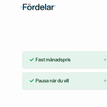
Fördelar
Fast månadspris
Vi värdesätter transparens och jobbar alltid
med fasta priser. Vi fakturerar vart 4:e vecka
Pausa när du vill
och du vet alltid på förhand vad summan
kommer att vara. Enkelt och tydligt för allas
Vi är lite annorlunda än andra
skull.
rekryteringsföretag. Vi vill att det ska vara
enkelt och smidigt för dig att pausa ditt