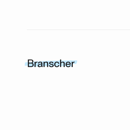
abonnemang hos oss. Därför har vi en
pausa-knapp som du kan klicka på när du vill.
Branscher