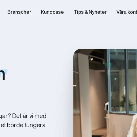
Branscher
Kundcase
Tips & Nyheter
Våra kon
m
ar?​ Det är vi med.
 det borde fungera.