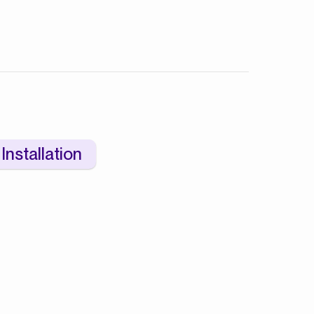
rekryteringsteamet varje vecka. Eller oftare
om du har behov av det.
Installation