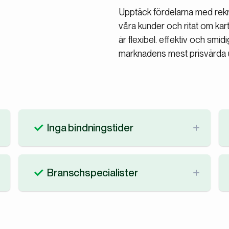
Upptäck fördelarna med rekry
våra kunder och ritat om kar
är flexibel. effektiv och smi
marknadens mest prisvärda 
Inga bindningstider
Det är väldigt enkelt. Vi vill jobba med kunder
som vill jobba med oss. Därför har vi inga
Branschspecialister
bindnings- eller uppsägningstider. Du kan
bokstavligt talat klicka på pausa-knappen
Du får access till ett helt team av rekryterare
när du vill.
som är specialiserade på just din bransch.
Med fingret på branschpulsen håller de koll