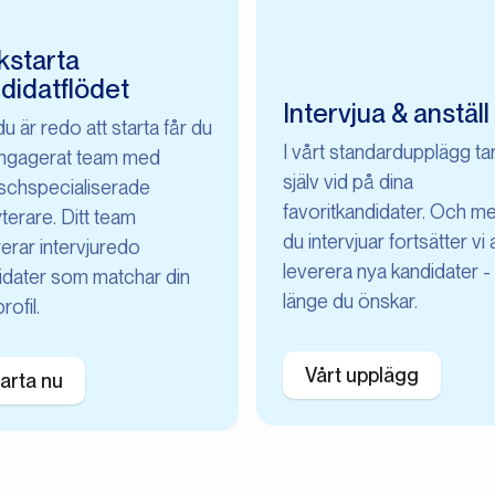
kstarta
didatflödet
Intervjua & anställ
u är redo att starta får du
I vårt standardupplägg ta
engagerat team med
själv vid på dina
schspecialiserade
favoritkandidater. Och m
terare. Ditt team
du intervjuar fortsätter vi 
erar intervjuredo
leverera nya kandidater -
idater som matchar din
länge du önskar.
rofil.
Vårt upplägg
arta nu