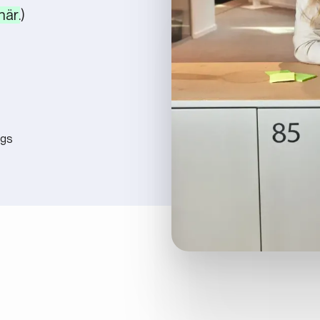
här
.)
ngs