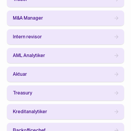
M&A Manager
Intern revisor
AML Analytiker
Aktuar
Treasury
Kreditanalytiker
Backofficechef