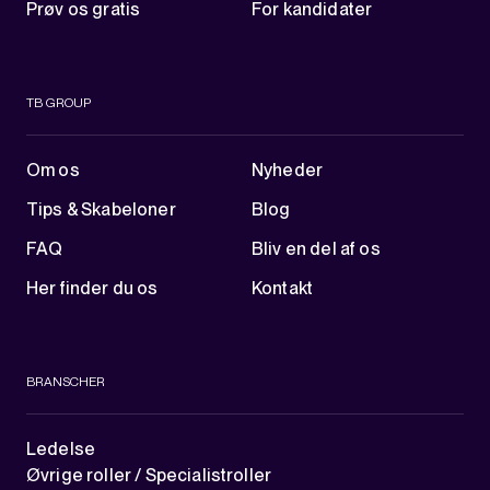
Prøv os gratis
For kandidater
TB GROUP
Om os
Nyheder
Tips & Skabeloner
Blog
FAQ
Bliv en del af os
Her finder du os
Kontakt
BRANSCHER
Ledelse
Øvrige roller / Specialistroller