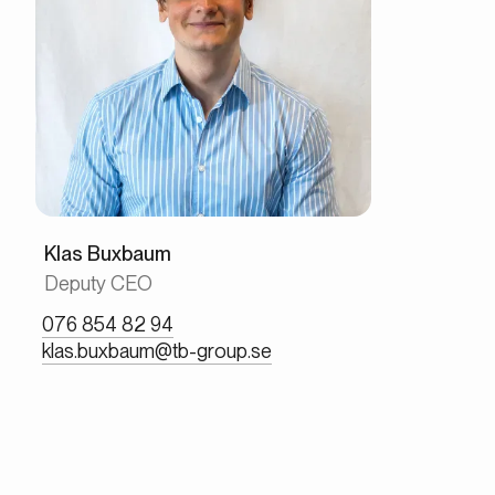
Klas Buxbaum
Deputy CEO
076 854 82 94
klas.buxbaum@tb-group.se