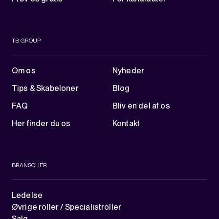
TB GROUP
Om os
Nyheder
Tips & Skabeloner
Blog
FAQ
Bliv en del af os
Her finder du os
Kontakt
BRANSCHER
Ledelse
Øvrige roller / Specialistroller
Salg