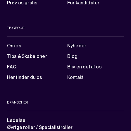
Prøv os gratis
For kandidater
TB GROUP
Om os
Nyheder
Tips & Skabeloner
Blog
FAQ
Bliv en del af os
Her finder du os
Kontakt
BRANSCHER
Ledelse
Øvrige roller / Specialistroller