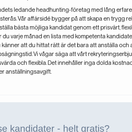
andets ledande headhunting-företag med lång erfare
terås. Vår affärsidé bygger på att skapa en trygg r
tälla bästa möjliga kandidat genom ett prisvärt, flexi
r du varje månad en lista med kompetenta kandidate
känner att du hittat rätt är det bara att anställa och
psägningstid. Vi vågar säga att vårt rekryteringserb
ärda och flexibla. Det innehåller inga dolda kostnad
r anställningsavgift.