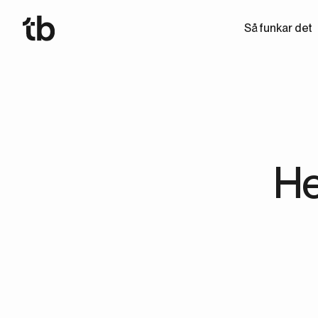
Så funkar det
He