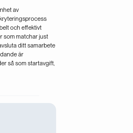
nhet av
ekryteringsprocess
belt och effektivt
r som matchar just
 avsluta ditt samarbete
judande är
er så som startavgift,