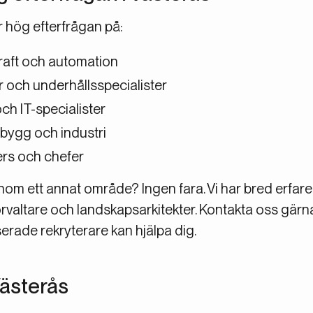
ser hög efterfrågan på:
raft och automation
 och underhållsspecialister
h IT-specialister
 bygg och industri
ers och chefer
nom ett annat område? Ingen fara. Vi har bred erfaren
sförvaltare och landskapsarkitekter. Kontakta oss gärna
erade rekryterare kan hjälpa dig.
Västerås