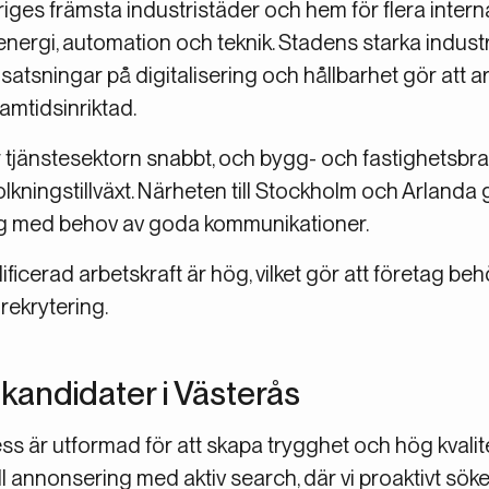
iges främsta industristäder och hem för flera intern
energi, automation och teknik. Stadens starka industrie
atsningar på digitalisering och hållbarhet gör att
mtidsinriktad.
r tjänstesektorn snabbt, och bygg- och fastighetsb
lkningstillväxt. Närheten till Stockholm och Arlanda 
etag med behov av goda kommunikationer.
icerad arbetskraft är hög, vilket gör att företag beh
rekrytering.
i kandidater i Västerås
ss är utformad för att skapa trygghet och hög kvalite
l annonsering med aktiv search, där vi proaktivt sök