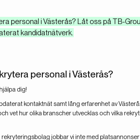
ra personal i Västerås? Låt oss på TB-Group 
aterat kandidatnätverk.
rytera personal i Västerås?
jälpa dig!
uppdaterat kontaktnät samt lång erfarenhet av Väster
 och vet hur olika branscher utvecklas och vilka rek
ra rekryteringsbolag jobbar vi inte med platsannonser e