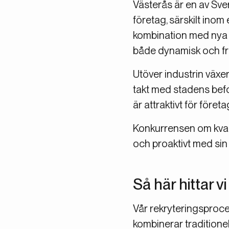
Västerås är en av Sver
företag, särskilt inom 
kombination med nya s
både dynamisk och fra
Utöver industrin växe
takt med stadens befo
är attraktivt för för
Konkurrensen om kvalif
och proaktivt med sin 
Så här hittar v
Vår rekryteringsproce
kombinerar traditionel