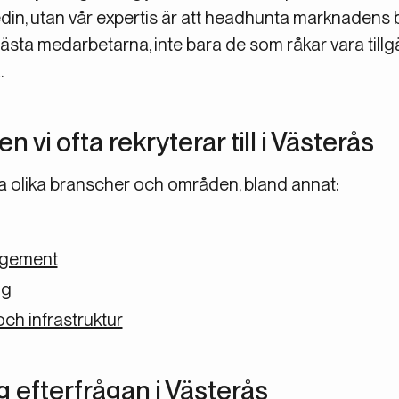
in, utan vår expertis är att headhunta marknadens 
 bästa medarbetarna, inte bara de som råkar vara tillg
.
vi ofta rekryterar till i Västerås
era olika branscher och områden, bland annat:
agement
gg
h infrastruktur
 efterfrågan i Västerås