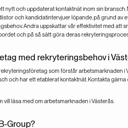
 ett nytt och uppdaterat kontaktnät inom sin bransch
tlistor och kandidatintervjuer löpande, på grund av e
gsbehov. Andra uppskattar vår effektivitet med att s
jubordet och på så sätt göra deras rekryteringsproce
 företag med rekryteringsbehov i Väs
t rekryteringsföretag som förstår arbetsmarknaden i 
ch och har ett etablerat kontaktnät. Kontakta gärna 
m vill läsa med om arbetsmarknaden i Västerås.
 TB-Group?