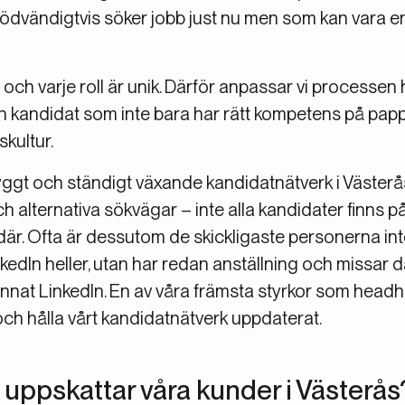
ödvändigtvis söker jobb just nu men som kan vara e
g och varje roll är unik. Därför anpassar vi processen
r en kandidat som inte bara har rätt kompetens på pa
skultur.
yggt och ständigt växande kandidatnätverk i Västerå
alternativa sökvägar – inte alla kandidater finns på 
är. Ofta är dessutom de skickligaste personerna inte
edIn heller, utan har redan anställning och missar
nat LinkedIn. En av våra främsta styrkor som headhun
och hålla vårt kandidatnätverk uppdaterat.
st uppskattar våra kunder i Västerås