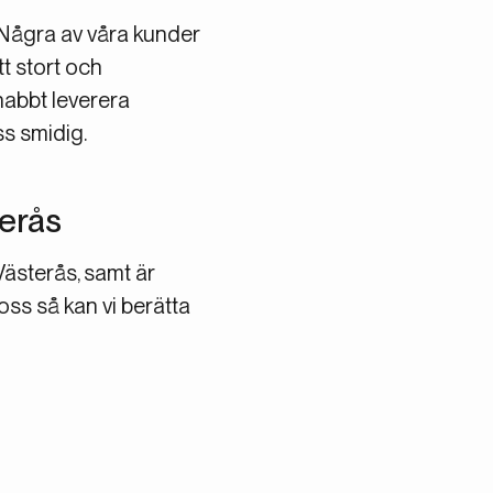
. Några av våra kunder
tt stort och
nabbt leverera
ss smidig.
terås
Västerås, samt är
oss så kan vi berätta