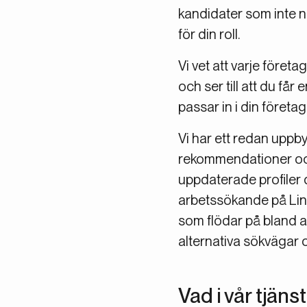
kandidater som inte n
för din roll.
Vi vet att varje företa
och ser till att du få
passar in i din företag
Vi har ett redan uppb
rekommendationer och 
uppdaterade profiler d
arbetssökande på Link
som flödar på bland an
alternativa sökvägar 
Vad i vår tjän