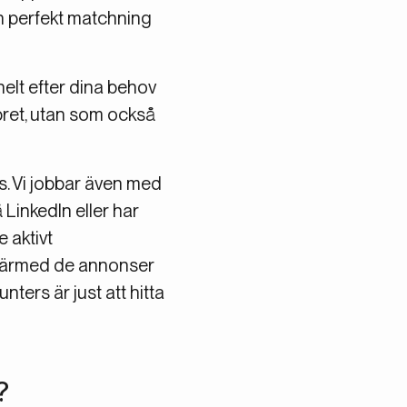
n perfekt matchning
 helt efter dina behov
ppret, utan som också
s. Vi jobbar även med
LinkedIn eller har
 aktivt
 därmed de annonser
ters är just att hitta
?