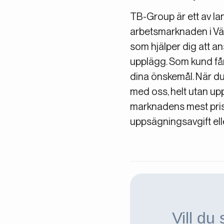
TB-Group är ett av l
arbetsmarknaden i Väs
som hjälper dig att ans
upplägg. Som kund få
dina önskemål. När du 
med oss, helt utan up
marknadens mest prisv
uppsägningsavgift elle