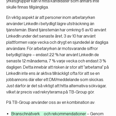
yrkesgrupper kan vi hitta kandidater som annars inte
skulle finnas tillgängliga.
En viktig aspekt är att personer inom arbetaryrken
använder LinkedIn i betydligt lägre utsträckning än
tjänstemän. Bland tjänstemän har omkring 6 av10 använt
LinkedIn under det senaste året, 3 av 10 har använt
plattformen varje vecka och drygt en sjundedel är dagliga
användare. För arbetaryrken är motsvarande siffror
betydligt lägre – endast 22 % har använt LinkedIn de
senaste 12 månaderna, 7 % varje vecka och endast 3 %
dagligen. Detta innebär att risken är stor att ”arbetarna” på
LinkedIn inte ens är aktiva tillräckligt ofta för att se en
jobbannons där eller ett DM/meddelande som skickas.
Just därför är det så viktigt att hitta alternativa sökvägar,
vilket är precis vad rekryterarna på TB-Group gör.
På TB-Group använder oss av en kombination av:
Branschnätverk och rekommendationer
– Genom