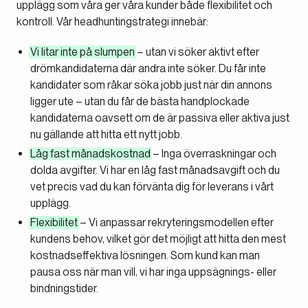
upplägg som våra ger våra kunder både flexibilitet och
kontroll. Vår headhuntingstrategi innebär:
Vi litar inte på slumpen
– utan vi söker aktivt efter
drömkandidaterna där andra inte söker. Du får inte
kandidater som råkar söka jobb just när din annons
ligger ute – utan du får de bästa handplockade
kandidaterna oavsett om de är passiva eller aktiva just
nu gällande att hitta ett nytt jobb.
Låg fast månadskostnad
– Inga överraskningar och
dolda avgifter. Vi har en låg fast månadsavgift och du
vet precis vad du kan förvänta dig för leverans i vårt
upplägg.
Flexibilitet
– Vi anpassar rekryteringsmodellen efter
kundens behov, vilket gör det möjligt att hitta den mest
kostnadseffektiva lösningen. Som kund kan man
pausa oss när man vill, vi har inga uppsägnings- eller
bindningstider.