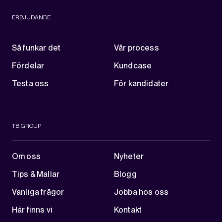
ERBJUDANDE
Så funkar det
Vår process
Fördelar
Kundcase
Testa oss
För kandidater
TB GROUP
Om oss
Nyheter
Tips & Mallar
Blogg
Vanliga frågor
Jobba hos oss
Här finns vi
Kontakt