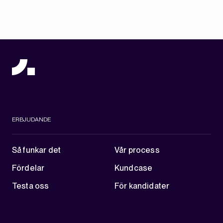
ERBJUDANDE
Så funkar det
Vår process
Fördelar
Kundcase
Testa oss
För kandidater