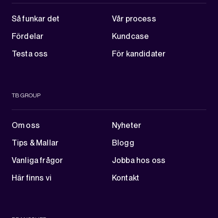
Så funkar det
Vår process
Fördelar
Kundcase
Testa oss
För kandidater
TB GROUP
Om oss
Nyheter
Tips & Mallar
Blogg
Vanliga frågor
Jobba hos oss
Här finns vi
Kontakt