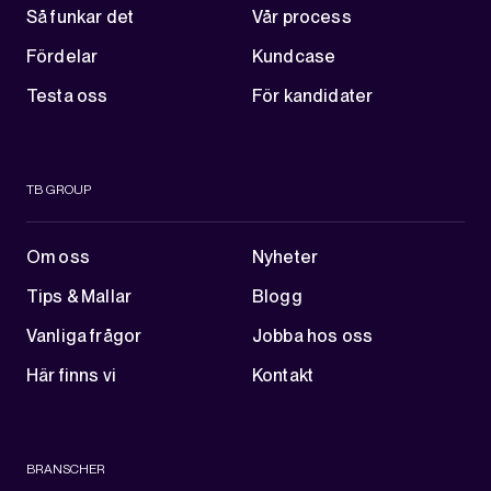
Så funkar det
Vår process
Fördelar
Kundcase
Testa oss
För kandidater
TB GROUP
Om oss
Nyheter
Tips & Mallar
Blogg
Vanliga frågor
Jobba hos oss
Här finns vi
Kontakt
BRANSCHER