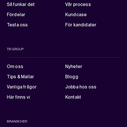
Så funkar det
Vår process
Fördelar
Kundcase
Testa oss
För kandidater
TB GROUP
Om oss
Nyheter
Tips & Mallar
Blogg
Vanliga frågor
Jobba hos oss
Här finns vi
Kontakt
BRANSCHER