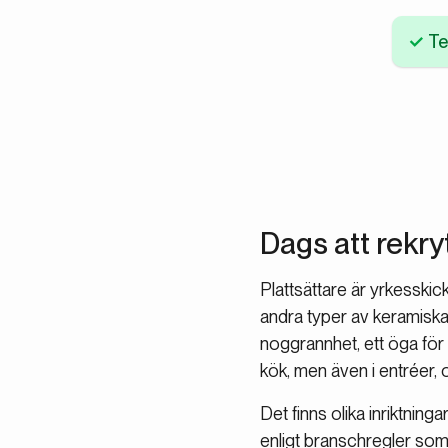
Te
Dags att rekry
Plattsättare är yrkesskic
andra typer av keramiska
noggrannhet, ett öga för 
kök, men även i entréer, 
Det finns olika inriktnin
enligt branschregler som 