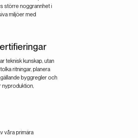
vs större noggrannhet i
siva miljöer med
rtifieringar
har teknisk kunskap, utan
tolka ritningar, planera
t gällande byggregler och
r nyproduktion,
v våra primära