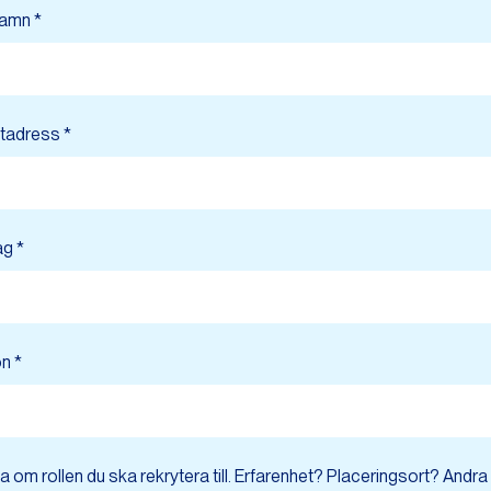
namn *
tadress *
ag *
n *
a om rollen du ska rekrytera till. Erfarenhet? Placeringsort? Andra