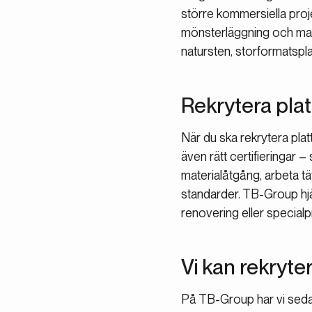
större kommersiella proje
mönsterläggning och mate
natursten, storformatspla
Rekrytera plat
När du ska rekrytera platt
även rätt certifieringar – 
materialåtgång, arbeta t
standarder. TB-Group hjäl
renovering eller specialp
Vi kan rekryter
På TB-Group har vi sedan