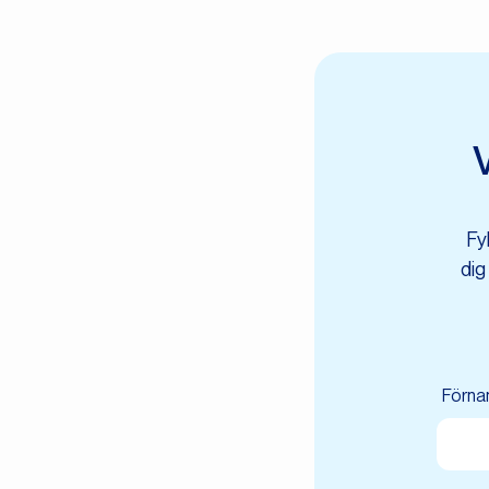
V
Fy
dig
Förna