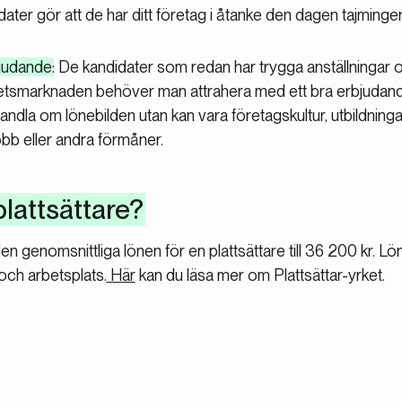
er gör att de har ditt företag i åtanke den dagen tajmingen 
bjudande
: De kandidater som redan har trygga anställningar o
betsmarknaden behöver man attrahera med ett bra erbjudand
handla om lönebilden utan kan vara företagskultur, utbildning
jobb eller andra förmåner.
plattsättare?
n genomsnittliga lönen för en plattsättare till 36 200 kr. 
 och arbetsplats.
Här
kan du läsa mer om Plattsättar-yrket.