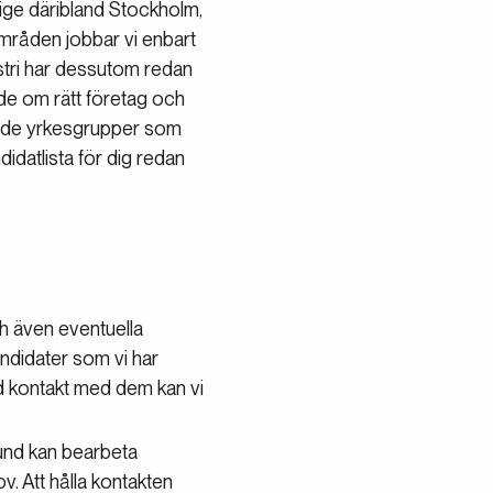
rige däribland Stockholm,
mråden jobbar vi enbart
ustri har dessutom redan
ade om rätt företag och
för de yrkesgrupper som
idatlista för dig redan
ch även eventuella
ndidater som vi har
ad kontakt med dem kan vi
und kan bearbeta
v. Att hålla kontakten