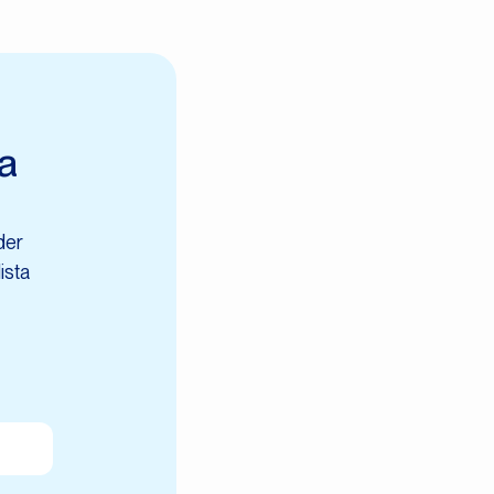
na
der
ista