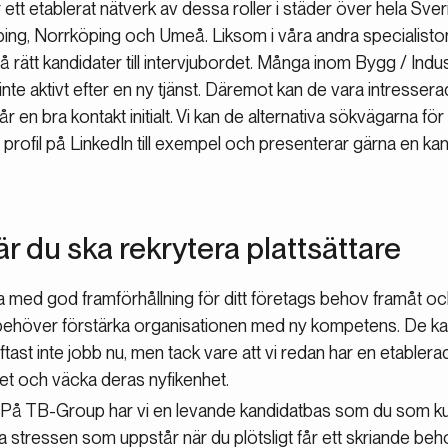
 ett etablerat nätverk av dessa roller i städer över hela Sve
ing, Norrköping och Umeå. Liksom i våra andra specialisto
å rätt kandidater till intervjubordet. Många inom Bygg / Ind
inte aktivt efter en ny tjänst. Däremot kan de vara intresser
år en bra kontakt initialt. Vi kan de alternativa sökvägarna 
 profil på LinkedIn till exempel och presenterar gärna en kand
är du ska rekrytera plattsättare
ra med god framförhållning för ditt företags behov framåt o
behöver förstärka organisationen med ny kompetens. De ka
tast inte jobb nu, men tack vare att vi redan har en etabler
 och väcka deras nyfikenhet.
: På TB-Group har vi en levande kandidatbas som du som k
ppa stressen som uppstår när du plötsligt får ett skriande beho