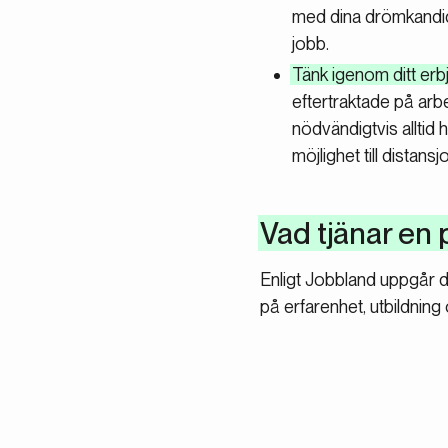
med dina drömkandidat
jobb.
Tänk igenom ditt er
eftertraktade på ar
nödvändigtvis alltid 
möjlighet till distans
Vad tjänar en 
Enligt Jobbland uppgår de
på erfarenhet, utbildning