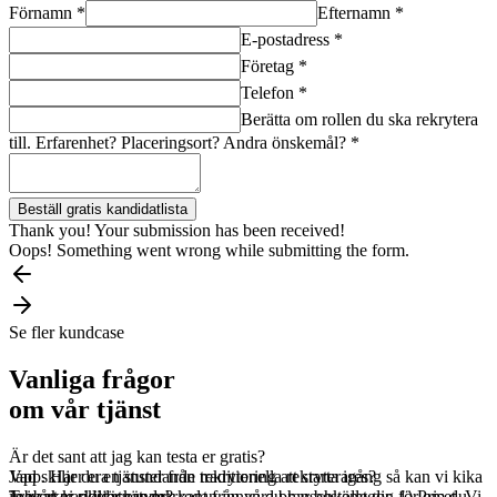
Förnamn *
Efternamn *
E-postadress *
Företag *
Telefon *
Berätta om rollen du ska rekrytera
till. Erfarenhet? Placeringsort? Andra önskemål? *
Thank you! Your submission has been received!
Oops! Something went wrong while submitting the form.
Se fler kundcase
Vanliga frågor
om vår tjänst
Är det sant att jag kan testa er gratis?
Japp. Har du en stundande rekrytering att starta igång så kan vi kika
Vad skiljer era tjänster från traditionella rekryterares?
in ivårt kandidatnätverk redan innan du har bestämt dig för om du
Tre saker skiljer oss markant från våra branschkollegor. 1) Priset. Vi
Jobbar ni rikstäckande?