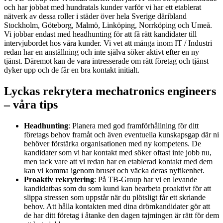
och har jobbat med hundratals kunder varför vi har ett etablerat
nätverk av dessa roller i städer över hela Sverige däribland
Stockholm, Göteborg, Malmö, Linköping, Norrköping och Umeå.
Vi jobbar endast med headhunting för att få rätt kandidater till
intervjubordet hos våra kunder. Vi vet att många inom IT / Industri
redan har en anställning och inte själva söker aktivt efter en ny
tjänst. Däremot kan de vara intresserade om rätt företag och tjänst
dyker upp och de får en bra kontakt initialt.
Lyckas rekrytera
mechatronics engineers
– våra tips
Headhunting
: Planera med god framförhållning för ditt
företags behov framåt och även eventuella kunskapsgap där ni
behöver förstärka organisationen med ny kompetens. De
kandidater som vi har kontakt med söker oftast inte jobb nu,
men tack vare att vi redan har en etablerad kontakt med dem
kan vi komma igenom bruset och väcka deras nyfikenhet.
Proaktiv rekrytering
: På TB-Group har vi en levande
kandidatbas som du som kund kan bearbeta proaktivt för att
slippa stressen som uppstår när du plötsligt får ett skriande
behov. Att hålla kontakten med dina drömkandidater gör att
de har ditt företag i åtanke den dagen tajmingen är rätt för dem