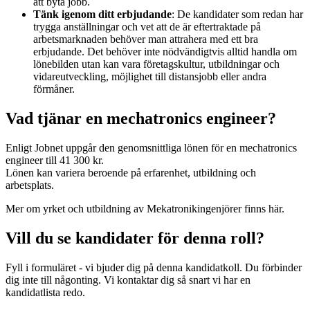
att byta jobb.
Tänk igenom ditt erbjudande
: De kandidater som redan har
trygga anställningar och vet att de är eftertraktade på
arbetsmarknaden behöver man attrahera med ett bra
erbjudande. Det behöver inte nödvändigtvis alltid handla om
lönebilden utan kan vara företagskultur, utbildningar och
vidareutveckling, möjlighet till distansjobb eller andra
förmåner.
Vad tjänar en mechatronics engineer?
Enligt Jobnet uppgår den genomsnittliga lönen för en mechatronics
engineer till 41 300 kr.
Lönen kan variera beroende på erfarenhet, utbildning och
arbetsplats.
Mer om yrket och utbildning av Mekatronikingenjörer finns
här
.
Vill du se kandidater för denna roll?
Fyll i formuläret - vi bjuder dig på denna kandidatkoll. Du förbinder
dig inte till någonting. Vi kontaktar dig så snart vi har en
kandidatlista redo.