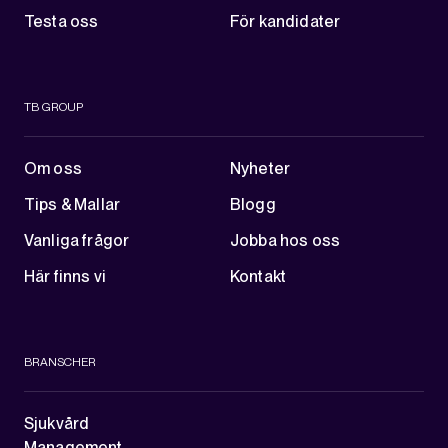
Testa oss
För kandidater
TB GROUP
Om oss
Nyheter
Tips & Mallar
Blogg
Vanliga frågor
Jobba hos oss
Här finns vi
Kontakt
BRANSCHER
Sjukvård
Management