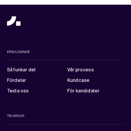
ERBJUDANDE
Så funkar det
Vår process
Fördelar
Kundcase
Testa oss
För kandidater
TB GROUP