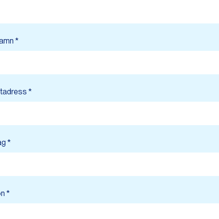
namn *
tadress *
ag *
n *