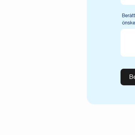
Berätt
önske