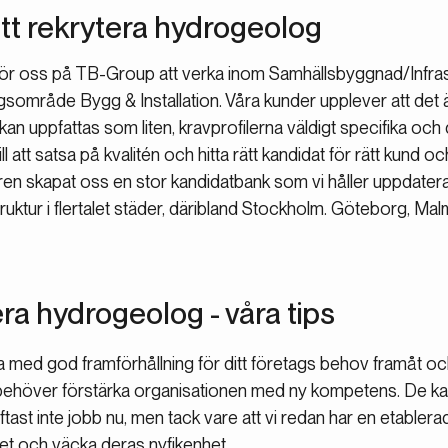
 att rekrytera hydrogeolog
igt för oss på TB-Group att verka inom Samhällsbyggnad/Infra
sområde Bygg & Installation. Våra kunder upplever att det är
an uppfattas som liten, kravprofilerna väldigt specifika oc
ll att satsa på kvalitén och hitta rätt kandidat för rätt kund och
 skapat oss en stor kandidatbank som vi håller uppdaterad. 
ktur i flertalet städer, däribland Stockholm. Göteborg, Mal
ra hydrogeolog - våra tips
ra med god framförhållning för ditt företags behov framåt o
behöver förstärka organisationen med ny kompetens. De ka
tast inte jobb nu, men tack vare att vi redan har en etabler
 och väcka deras nyfikenhet.