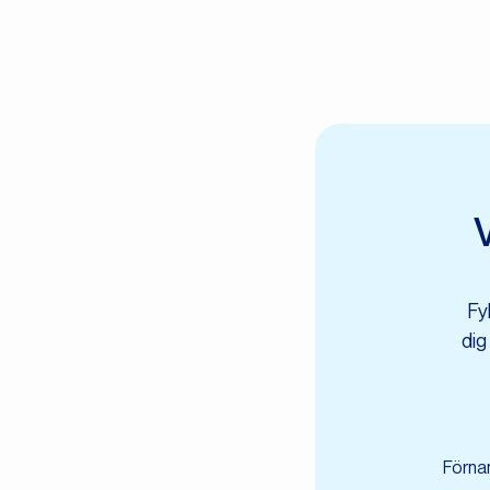
V
Fy
dig
Förna