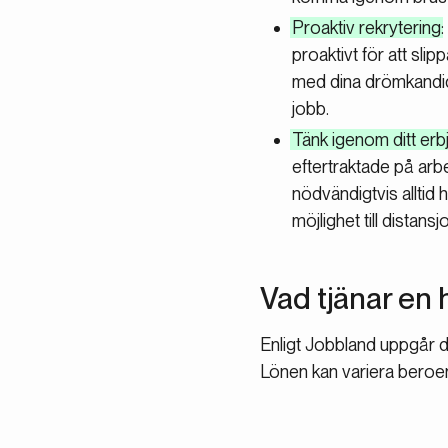
Proaktiv rekrytering
proaktivt för att sli
med dina drömkandidat
jobb.
Tänk igenom ditt er
eftertraktade på ar
nödvändigtvis alltid 
möjlighet till distans
Vad tjänar en
Enligt Jobbland uppgår d
Lönen kan variera beroen