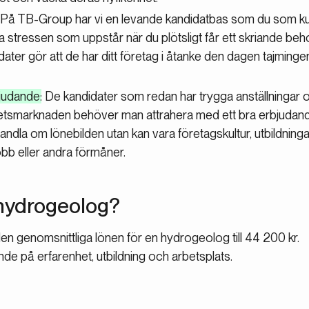
: På TB-Group har vi en levande kandidatbas som du som k
ppa stressen som uppstår när du plötsligt får ett skriande beho
er gör att de har ditt företag i åtanke den dagen tajmingen 
bjudande
: De kandidater som redan har trygga anställningar o
betsmarknaden behöver man attrahera med ett bra erbjudand
handla om lönebilden utan kan vara företagskultur, utbildning
jobb eller andra förmåner.
 hydrogeolog?
en genomsnittliga lönen för en hydrogeolog till 44 200 kr.
de på erfarenhet, utbildning och arbetsplats.