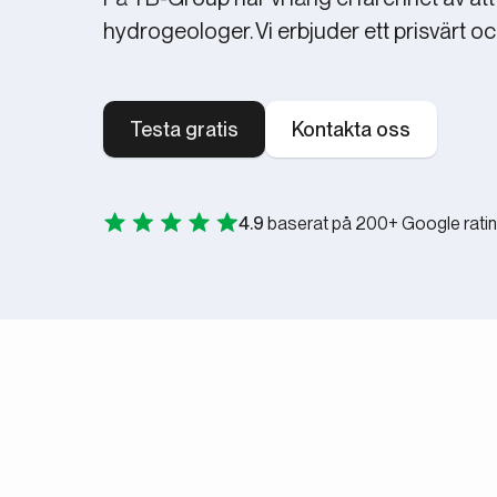
hydrogeologer. Vi erbjuder ett prisvärt oc
Testa gratis
Kontakta oss
4.9
baserat på 200+ Google rati