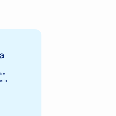
na
der
ista