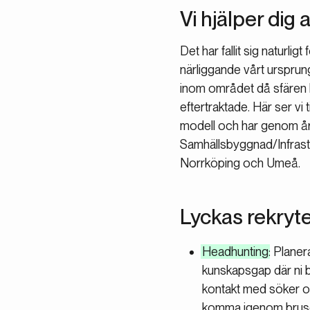
Vi hjälper dig
Det har fallit sig naturl
närliggande vårt ursprung
inom området då sfären k
eftertraktade. Här ser vi ti
modell och har genom åren
Samhällsbyggnad/Infrastru
Norrköping och Umeå.
Lyckas rekryte
Headhunting
: Plane
kunskapsgap där ni 
kontakt med söker of
komma igenom bruset