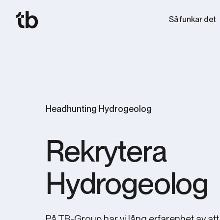
Så funkar det
Headhunting Hydrogeolog
Rekrytera
Hydrogeolog
På TB-Group har vi lång erfarenhet av att