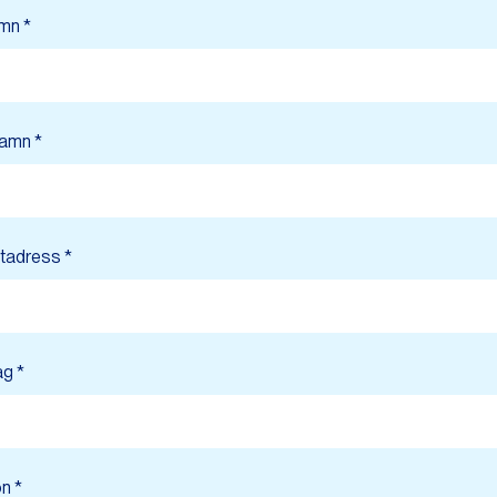
mn *
namn *
tadress *
ag *
n *