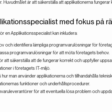
 Huvudmålet är att säkerställa att applikationerna fungerar k
likationsspecialist med fokus på r
ör en Applikationsspecialist kan inkludera:
v och identifiera lämpliga programvarulösningar för företa
assa programvarulösningar för att möta företagets behov.
ör att säkerställa att de fungerar korrekt och uppfyller uppsat
ioner i företagets IT-miljö.
 hur man använder applikationerna och tillhandahålla teknisk
tionernas funktioner och underhållsprocedurer.
ruleverantörer för att eventuella lösa problem och uppdat