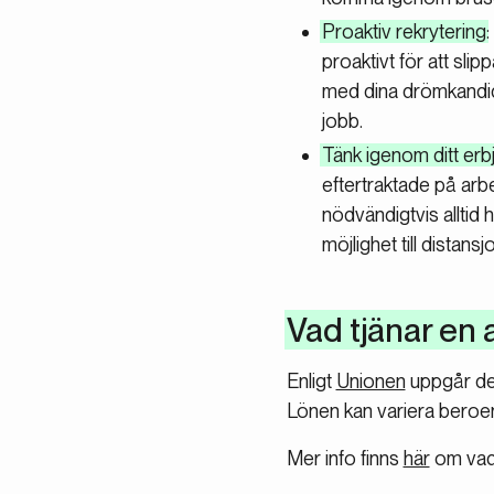
Proaktiv rekrytering
proaktivt för att sli
med dina drömkandidat
jobb.
Tänk igenom ditt er
eftertraktade på ar
nödvändigtvis alltid 
möjlighet till distans
Vad tjänar en 
Enligt
Unionen
uppgår den
Lönen kan variera beroen
Mer info finns
här
om vad 