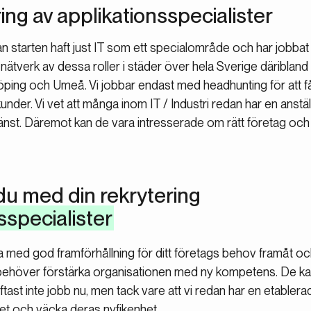
ring av applikationsspecialister
 starten haft just IT som ett specialområde och har jobba
at nätverk av dessa roller i städer över hela Sverige däribla
ing och Umeå. Vi jobbar endast med headhunting för att få rä
nder. Vi vet att många inom IT / Industri redan har en anställ
tjänst. Däremot kan de vara intresserade om rätt företag och
du med din rekrytering
sspecialister
ra med god framförhållning för ditt företags behov framåt o
behöver förstärka organisationen med ny kompetens. De ka
tast inte jobb nu, men tack vare att vi redan har en etabler
 och väcka deras nyfikenhet.