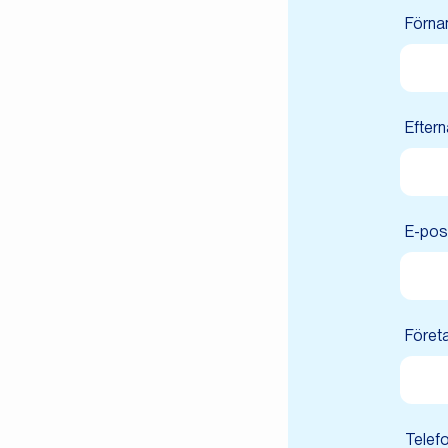
Förna
Efter
E-pos
Föret
Telefo