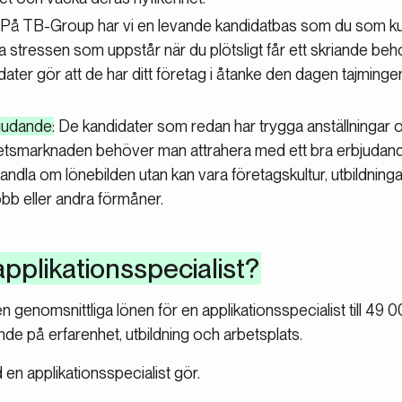
: På TB-Group har vi en levande kandidatbas som du som k
ppa stressen som uppstår när du plötsligt får ett skriande beho
er gör att de har ditt företag i åtanke den dagen tajmingen 
bjudande
: De kandidater som redan har trygga anställningar o
betsmarknaden behöver man attrahera med ett bra erbjudand
handla om lönebilden utan kan vara företagskultur, utbildning
jobb eller andra förmåner.
applikationsspecialist?
 genomsnittliga lönen för en applikationsspecialist till 49 00
de på erfarenhet, utbildning och arbetsplats.
en applikationsspecialist gör.