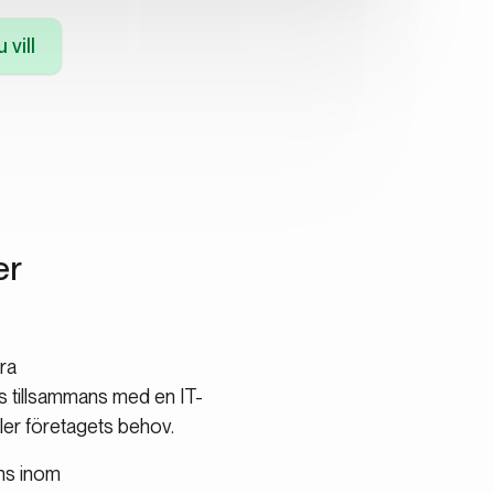
 vill
er
ra
is tillsammans med en IT-
ller företagets behov.
ens inom