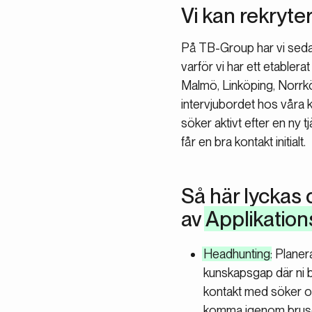
Vi kan rekryte
På TB-Group har vi sedan
varför vi har ett etabler
Malmö, Linköping, Norrköp
intervjubordet hos våra ku
söker aktivt efter en ny 
får en bra kontakt initialt.
Så här lyckas 
av
Applikation
Headhunting
: Plane
kunskapsgap där ni 
kontakt med söker of
komma igenom bruset