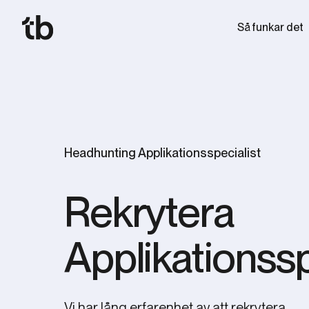
Så funkar det
Headhunting Applikationsspecialist
Rekrytera
Applikationssp
Vi har lång erfarenhet av att rekrytera