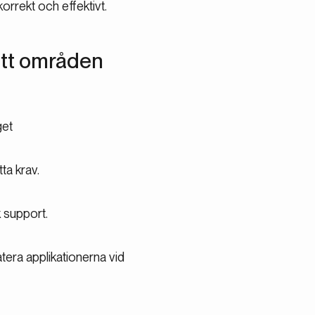
orrekt och effektivt.
ätt områden
get
ta krav.
 support.
era applikationerna vid