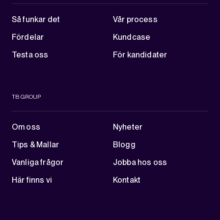
Så funkar det
Vår process
Fördelar
Kundcase
Testa oss
För kandidater
TB GROUP
Om oss
Nyheter
Tips & Mallar
Blogg
Vanliga frågor
Jobba hos oss
Här finns vi
Kontakt