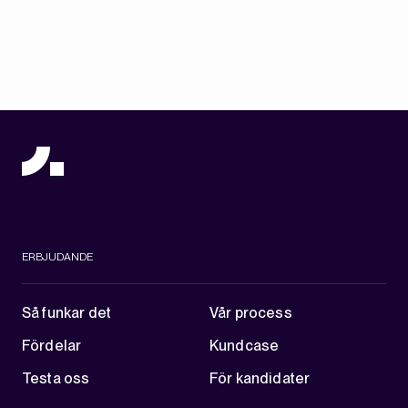
ERBJUDANDE
Så funkar det
Vår process
Fördelar
Kundcase
Testa oss
För kandidater