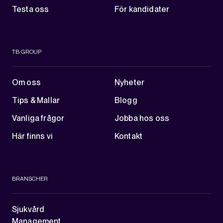
Testa oss
För kandidater
TB GROUP
Om oss
Nyheter
Tips & Mallar
Blogg
Vanliga frågor
Jobba hos oss
Här finns vi
Kontakt
BRANSCHER
Sjukvård
Management