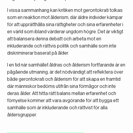
I vissa sammanhang kan kritiken mot gerontokrati tolkas
som en reaktion mot ålderism, där äldre individer kämpar
för att upprätthålla sina rättigheter och sina erfarenheter i
en värld som ibland värderar ungdom högre. Det är viktigt
att balansera denna debatt och arbeta mot en
inkluderande och rättvis politik och samhälle som inte
diskriminerar baserat på ålder.
I en tid när samhället åldras och ålderism fortfarande är en
pågående utmaning, är det nödvändigt att reflektera över
både gerontokrati och ålderism för att skapa en framtid
där människor bedöms utifrån sina förmågor och inte
deras ålder. Att hitta rätt balans mellan erfarenhet och
förnyelse kommer att vara avgörande för att bygga ett
samhälle som är inkluderande och rättvist för alla
åldersgrupper.