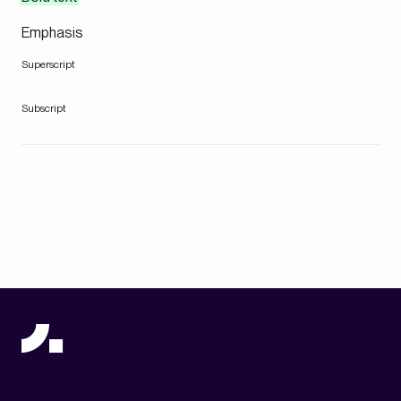
Emphasis
Superscript
Subscript