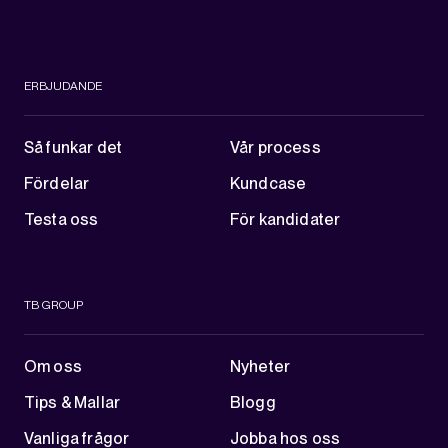
ERBJUDANDE
Så funkar det
Vår process
Fördelar
Kundcase
Testa oss
För kandidater
TB GROUP
Om oss
Nyheter
Tips & Mallar
Blogg
Vanliga frågor
Jobba hos oss