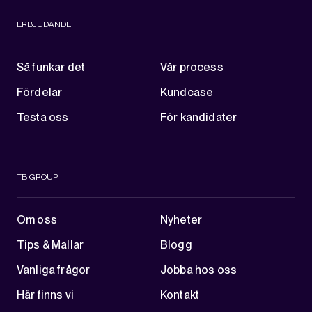
ERBJUDANDE
Så funkar det
Vår process
Fördelar
Kundcase
Testa oss
För kandidater
TB GROUP
Om oss
Nyheter
Tips & Mallar
Blogg
Vanliga frågor
Jobba hos oss
Här finns vi
Kontakt