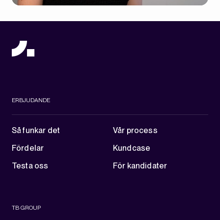
ERBJUDANDE
Så funkar det
Vår process
Fördelar
Kundcase
Testa oss
För kandidater
TB GROUP