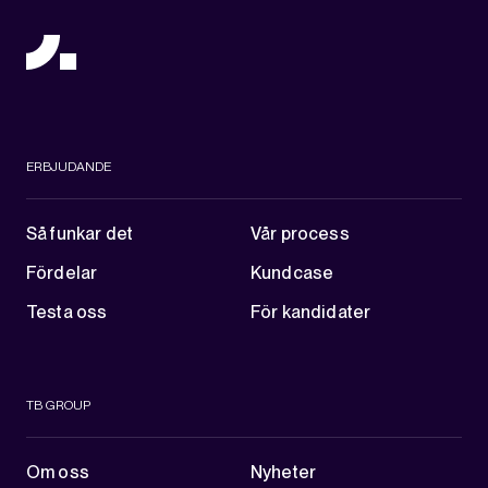
ERBJUDANDE
Så funkar det
Vår process
Fördelar
Kundcase
Testa oss
För kandidater
TB GROUP
Om oss
Nyheter