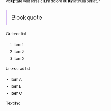
voluptate velit esse cillum dolore eu fugiat nulla pariatur.
Block quote
Ordered list
Item 1
Item 2
Item 3
Unordered list
Item A
Item B
Item C
Text link