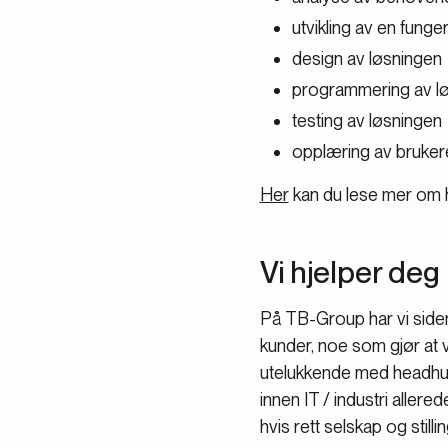
utvikling av en fung
design av løsningen
programmering av l
testing av løsningen
opplæring av brukere
Her
kan du lese mer om hv
Vi hjelper deg 
På TB-Group har vi side
kunder, noe som gjør at v
utelukkende med headhunti
innen IT / industri allere
hvis rett selskap og still