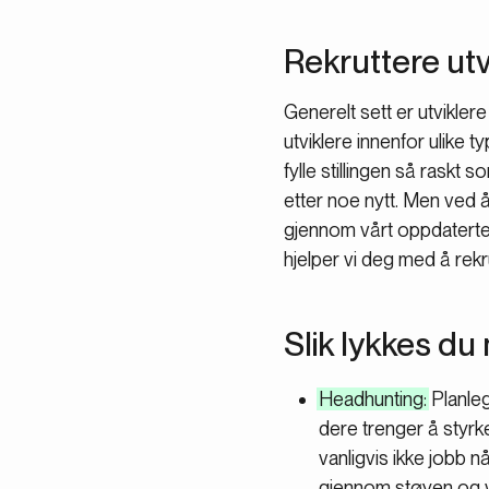
Rekruttere ut
Generelt sett er utvikler
utviklere innenfor ulike ty
fylle stillingen så raskt 
etter noe nytt. Men ved 
gjennom vårt oppdaterte n
hjelper vi deg med å rekru
Slik lykkes du
Headhunting:
Planleg
dere trenger å styr
vanligvis ikke jobb 
gjennom støyen og v