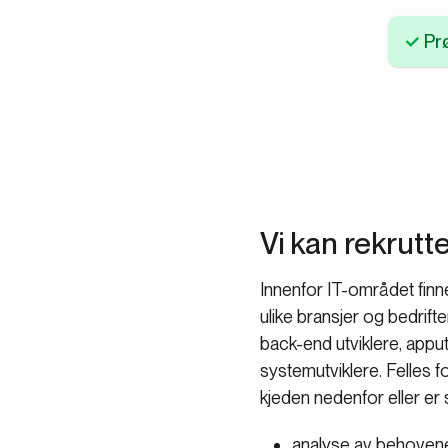
Prø
Vi kan rekrutte
Innenfor IT-området finne
ulike bransjer og bedrifte
back-end utviklere, apput
systemutviklere. Felles f
kjeden nedenfor eller er 
analyse av behoven