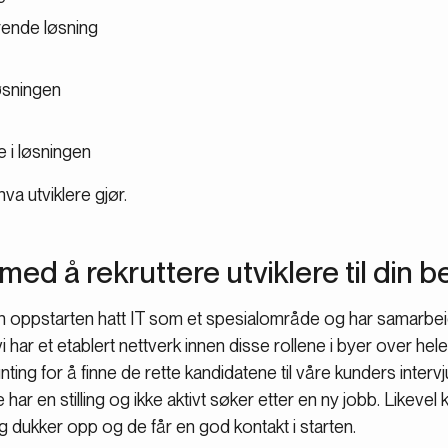
erende løsning
øsningen
 i løsningen
a utviklere gjør.
med å rekruttere utviklere til din be
n oppstarten hatt IT som et spesialområde og har samarbe
i har et etablert nettverk innen disse rollene i byer over hel
ng for å finne de rette kandidatene til våre kunders intervj
de har en stilling og ikke aktivt søker etter en ny jobb. Likeve
ing dukker opp og de får en god kontakt i starten.