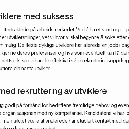
viklere med suksess
e ettertraktede på arbeidsmarkedet. Ved å ha et stort og opp
per utviklerstillinger, vet vi hvor vi skal begynne å søke etter 
som mulig. De fleste dyktige utviklere har allerede en jobb i da
å kjenne deres preferanser og hva som eventuelt kan få dem 
ettverk, kan vi handle effektivt i våre rekrutteringsoppdrag.
ttere din neste utvikler.
 med rekruttering av utviklere
g godt på forhånd for bedriftens fremtidige behov og eve
ke organisasjonen med ny kompetanse. Kandidatene vi har 
nå, men takket være at vi allerede har etablert kontakt med 
ekke deres nysgjerrighet.