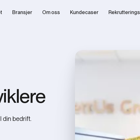
et
Bransjer
Om oss
Kundecaser
Rekrutterings
iklere
 din bedrift.