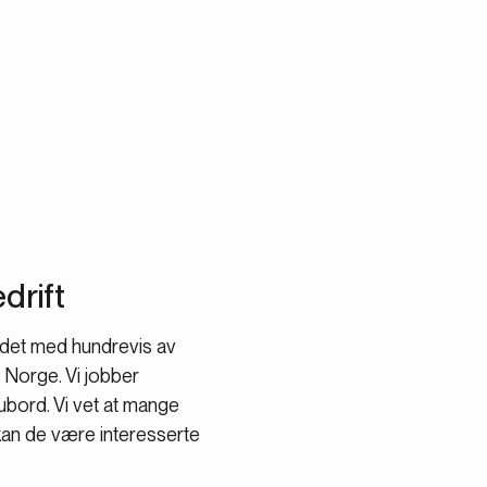
drift
idet med hundrevis av
e Norge. Vi jobber
ubord. Vi vet at mange
l kan de være interesserte