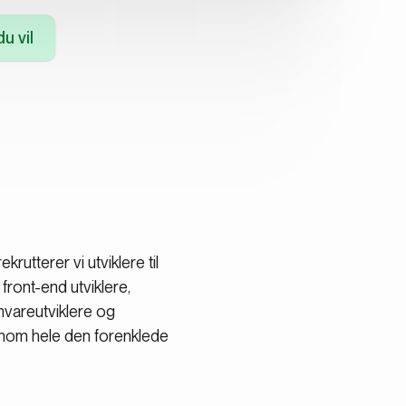
u vil
utterer vi utviklere til
 front-end utviklere,
amvareutviklere og
jennom hele den forenklede