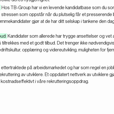
:
Hos TB-Group har vi en levende kandidatbase som du so
å stressen som oppstår når du plutselig får et presserende
mmekandidater gjør at de har ditt selskap i tankene den dage
bud:
Kandidater som allerede har trygge ansettelser og vet at
iltrekkes med et godt tilbud. Det trenger ikke nødvendigvis 
riftskultur, opplæring og videreutvikling, muligheten for fjer
 ettertraktede på arbeidsmarkedet og har som regel en job
ekruttering av utviklere. Et oppdatert nettverk av utviklere 
 kostnadseffektivt i våre rekrutteringsoppdrag.