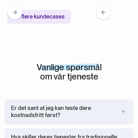
Se flere kundecases
Vanlige spørsmål
om vår tjeneste
Er det sant at jeg kan teste dere
kostnadsfritt først?
Ja. Hvis du har en kommende rekruttering å starte, kan
vi se gjennom vårt kandidatnettverk og presentere
Hva skiller deres tjenester fra tradisjonelle