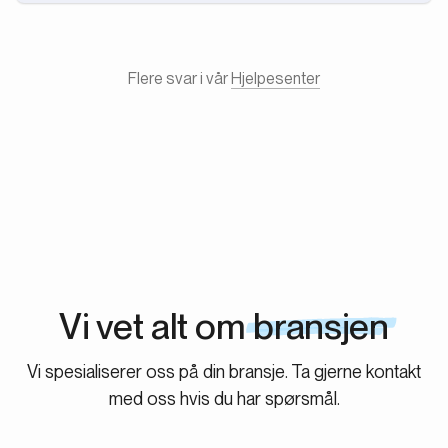
Du får et dedikert team med bransjespesialiserte
rekrutterere som gir deg en kontinuerlig strøm av
kandidater. Velg den pakken som passer dine behov,
Flere svar i vår
Hjelpesenter
trykk på startknappen og start rekrutteringen av
morgendagens stjerner. Pause når du vil. Vi har ingen
oppsigelses- eller bindingstider.
Vi vet alt om
bransjen
Vi spesialiserer oss på din bransje. Ta gjerne kontakt
med oss hvis du har spørsmål.