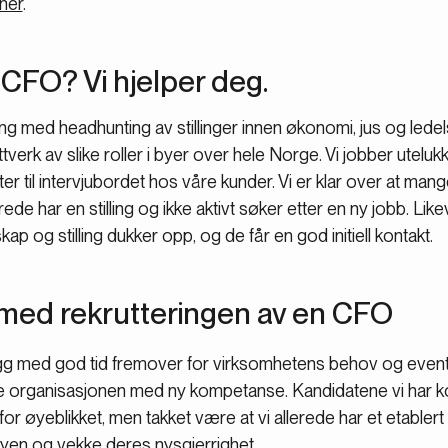
her
.
CFO? Vi hjelper deg.
ng med headhunting av stillinger innen økonomi, jus og ledel
tverk av slike roller i byer over hele Norge. Vi jobber ute
ater til intervjubordet hos våre kunder. Vi er klar over at man
ede har en stilling og ikke aktivt søker etter en ny jobb. Lik
skap og stilling dukker opp, og de får en god initiell kontakt.
u med rekrutteringen av en CFO
egg med god tid fremover for virksomhetens behov og even
ke organisasjonen med ny kompetanse. Kandidatene vi har 
for øyeblikket, men takket være at vi allerede har et etablert 
en og vekke deres nysgjerrighet.