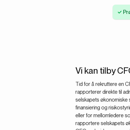
Prø
Vi kan tilby C
Tid for å rekruttere en 
rapporterer direkte til a
selskapets økonomiske str
finansiering og risikost
eller for mellomledere s
rapportere selskapets øk