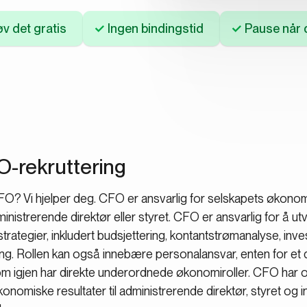
v det gratis
Ingen bindingstid
Pause når d
FO-rekruttering
CFO? Vi hjelper deg. CFO er ansvarlig for selskapets økonom
dministrerende direktør eller styret. CFO er ansvarlig for å u
ategier, inkludert budsjettering, kontantstrømanalyse, inve
yring. Rollen kan også innebære personalansvar, enten for et
om igjen har direkte underordnede økonomiroller. CFO har 
onomiske resultater til administrerende direktør, styret og 