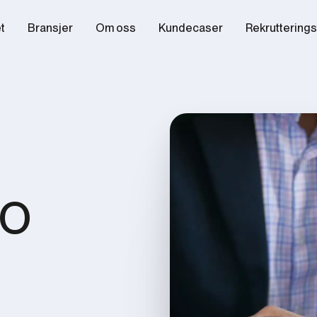
et
Bransjer
Om oss
Kundecaser
Rekrutterings
FO