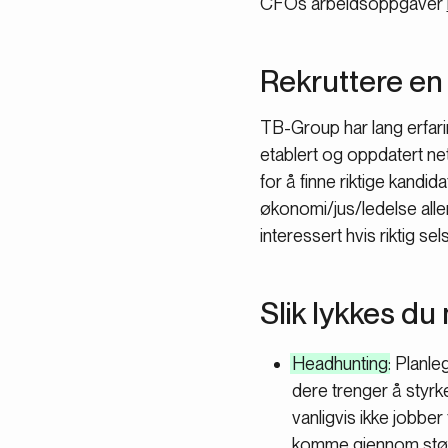
CFOs arbeidsoppgaver
Rekruttere en 
TB-Group har lang erfari
etablert og oppdatert net
for å finne riktige kandid
økonomi/jus/ledelse aller
interessert hvis riktig sel
Slik lykkes d
Headhunting
: Planl
dere trenger å styr
vanligvis ikke jobber 
komme gjennom støy