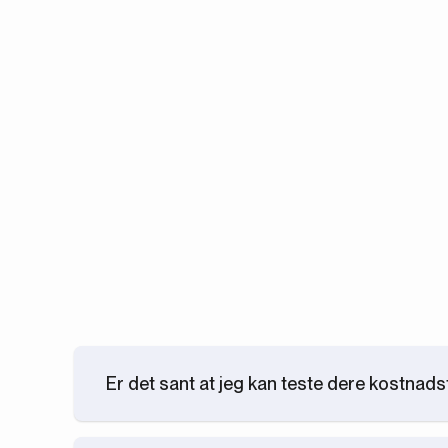
Er det sant at jeg kan teste dere kostnadsf
Ja. Hvis du har en kommende rekruttering å starte