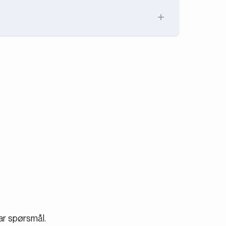
rekrutterere som gir deg en kontinuerlig strøm
ehov, trykk på startknappen og start
 du vil. Vi har ingen oppsigelses- eller
har spørsmål.