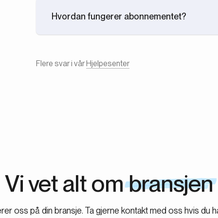
Hvordan fungerer abonnementet?
Du får et dedikert team med bransjespesialiserte 
av kandidater. Velg den pakken som passer dine b
Flere svar i vår
rekrutteringen av morgendagens stjerner. Pause når
Hjelpesenter
bindingstider.
Vi vet alt om
bransjen
erer oss på din bransje. Ta gjerne kontakt med oss hvis du 