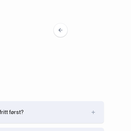
ritt først?
, kan vi se gjennom vårt kandidatnettverk og