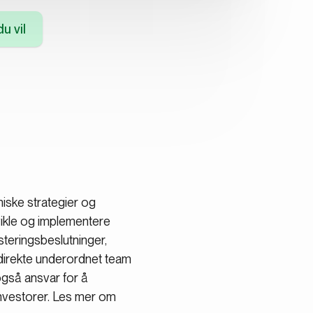
u vil
iske strategier og
tvikle og implementere
steringsbeslutninger,
 direkte underordnet team
også ansvar for å
investorer. Les mer om