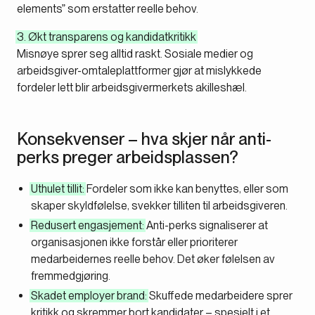
elements” som erstatter reelle behov.
3. Økt transparens og kandidatkritikk
Misnøye sprer seg alltid raskt. Sosiale medier og
arbeidsgiver-omtaleplattformer gjør at mislykkede
fordeler lett blir arbeidsgivermerkets akilleshæl.
Konsekvenser – hva skjer når anti-
perks preger arbeidsplassen?
Uthulet tillit:
Fordeler som ikke kan benyttes, eller som
skaper skyldfølelse, svekker tilliten til arbeidsgiveren.
Redusert engasjement:
Anti-perks signaliserer at
organisasjonen ikke forstår eller prioriterer
medarbeidernes reelle behov. Det øker følelsen av
fremmedgjøring.
Skadet employer brand:
Skuffede medarbeidere sprer
kritikk og skremmer bort kandidater – spesielt i et