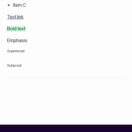
Item C
Text link
Bold text
Emphasis
Superscript
Subscript