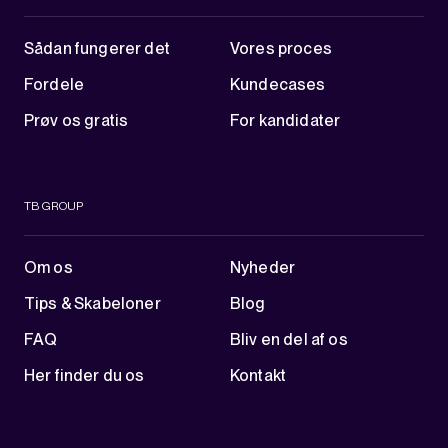
Sådan fungerer det
Vores proces
Fordele
Kundecases
Prøv os gratis
For kandidater
TB GROUP
Om os
Nyheder
Tips & Skabeloner
Blog
FAQ
Bliv en del af os
Her finder du os
Kontakt