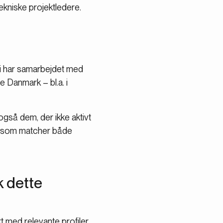
ekniske projektledere.
Vi har samarbejdet med
 Danmark – bl.a. i
gså dem, der ikke aktivt
r, som matcher både
k dette
t med relevante profiler