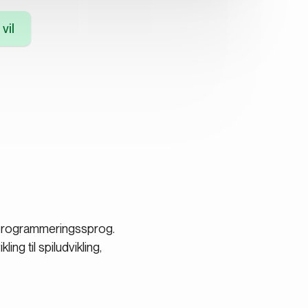
vil
re programmeringssprog.
ng til spiludvikling,