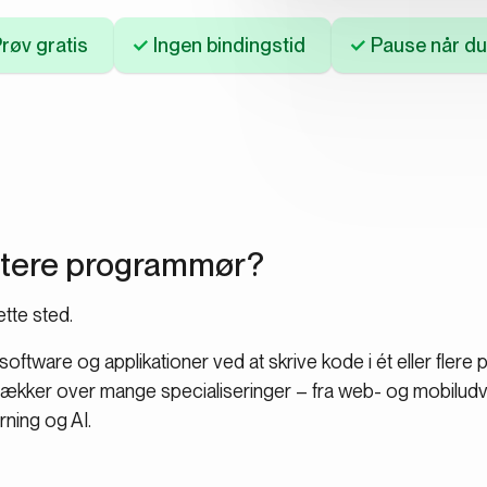
røv gratis
Ingen bindingstid
Pause når du 
ruttere programmør?
ette sted.
software og applikationer ved at skrive kode i ét eller fle
 dækker over mange specialiseringer – fra web- og mobiludvikli
rning og AI.