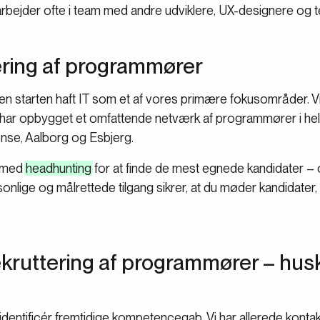
arbejder ofte i team med andre udviklere, UX-designere og t
tering af programmører
en starten haft IT som et af vores primære fokusområder. 
har opbygget et omfattende netværk af programmører i hele
se, Aalborg og Esbjerg.
e med
headhunting
for at finde de mest egnede kandidater – o
sonlige og målrettede tilgang sikrer, at du møder kandidate
kruttering af programmører – hus
identificér fremtidige kompetencegab. Vi har allerede kontak