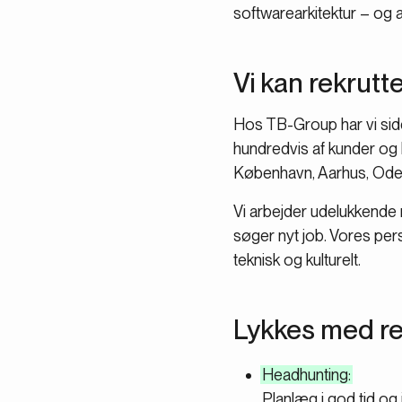
softwarearkitektur – og 
Vi kan rekrut
Hos TB-Group har vi sid
hundredvis af kunder og 
København, Aarhus, Oden
Vi arbejder udelukkend
søger nyt job. Vores per
teknisk og kulturelt.
Lykkes med re
Headhunting:
Planlæg i god tid og 