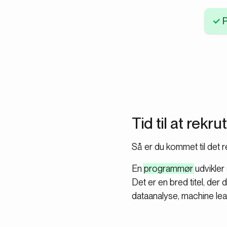
P
Tid til at rek
Så er du kommet til det r
En
programmør
udvikler 
Det er en bred titel, der
dataanalyse, machine lea