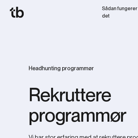
Sådan fungerer
det
Headhunting programmør
Rekruttere
programmør
Vi har stor erfaring med at rekruttere pr