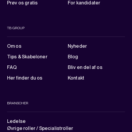
Prøv os gratis
For kandidater
TB GROUP
Om os
Nyheder
Tips & Skabeloner
Blog
FAQ
Bliv en del af os
Her finder du os
Kontakt
BRANSCHER
Ledelse
Øvrige roller / Specialistroller