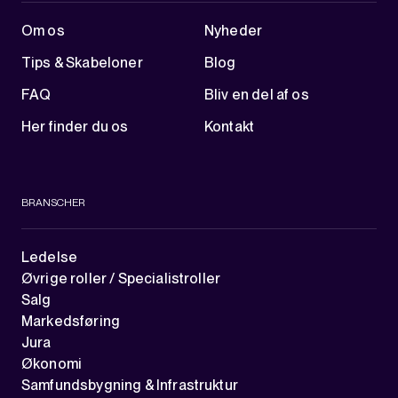
Om os
Nyheder
Tips & Skabeloner
Blog
FAQ
Bliv en del af os
Her finder du os
Kontakt
BRANSCHER
Ledelse
Øvrige roller / Specialistroller
Salg
Markedsføring
Jura
Økonomi
Samfundsbygning & Infrastruktur