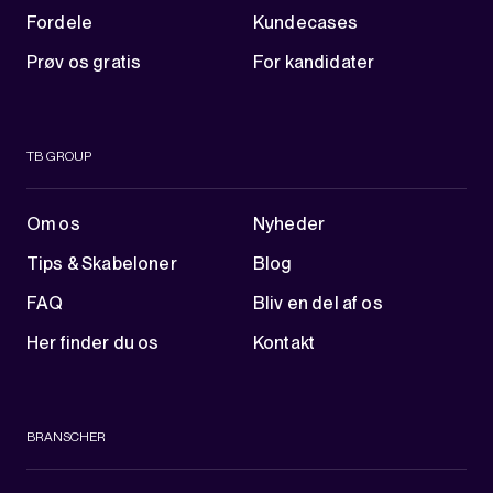
Fordele
Kundecases
Prøv os gratis
For kandidater
TB GROUP
Om os
Nyheder
Tips & Skabeloner
Blog
FAQ
Bliv en del af os
Her finder du os
Kontakt
BRANSCHER