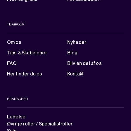
TB GROUP
Om os
Nyheder
Tips & Skabeloner
Blog
FAQ
Bliv en del af os
Her finder du os
Kontakt
BRANSCHER
Ledelse
Øvrige roller / Specialistroller
Salg