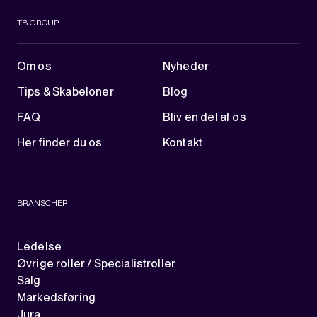
TB GROUP
Om os
Nyheder
Tips & Skabeloner
Blog
FAQ
Bliv en del af os
Her finder du os
Kontakt
BRANSCHER
Ledelse
Øvrige roller / Specialistroller
Salg
Markedsføring
Jura