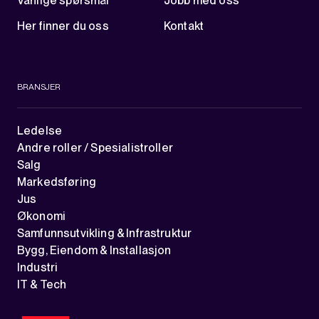
Vanlige spørsmål
Jobb med oss
Her finner du oss
Kontakt
BRANSJER
Ledelse
Andre roller / Spesialistroller
Salg
Markedsføring
Jus
Økonomi
Samfunnsutvikling & Infrastruktur
Bygg, Eiendom & Installasjon
Industri
IT & Tech