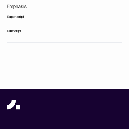
Emphasis
Superscript
Subscript