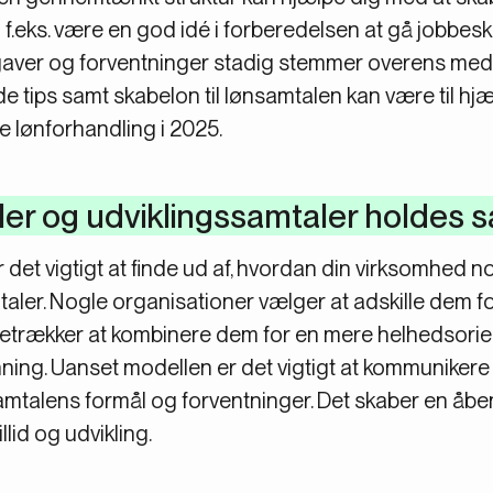
n f.eks. være en god idé i forberedelsen at gå jobbes
pgaver og forventninger stadig stemmer overens med v
 tips samt skabelon til lønsamtalen kan være til hjæl
e lønforhandling i 2025.
ler og udviklingssamtaler holdes s
r det vigtigt at finde ud af, hvordan din virksomhed n
taler. Nogle organisationer vælger at adskille dem f
retrækker at kombinere dem for en mere helhedsorie
ing. Uanset modellen er det vigtigt at kommunikere ty
talens formål og forventninger. Det skaber en åben
lid og udvikling.