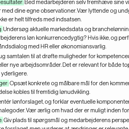
sultater:
Bed medarbejderen selv fremhæve sine vi
lar med dine egne observationer. Vær lyttende og u
ikke er helt tilfreds med indsatsen.
:
Undersøg aktuelle markedsdata og branchelønning
arbejderens løn konkurrencedygtig? Hvis ikke, og pe
åndsdialog med HR eller økonomiansvarlig.
g samtalen til at drøfte muligheder for kompetenceu
ller nye arbejdsområder. Det er relevant for både t
 yderligere.
ger:
Opsæt konkrete og målbare mål for den kommen
lse kobles til fremtidig lønudvikling.
tér lønforslaget, og forklar eventuelle komponente
nalegoder. Vær ærlig om hvad der er muligt inden fo
:
Giv plads til spørgsmål og medarbejderens perspekt
ere forslaget, men vurderer at ændringer er relevante,