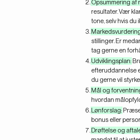
Opsummering af re
resultater. Vær k
tone, selv hvis du 
Markedsvurdering
stillinger. Er med
tag gerne en forh
Udviklingsplan:
Bru
efteruddannelse e
du gerne vil styrke
Mål og forventnin
hvordan målopfylde
Lønforslag:
Præsen
bonus eller perso
Drøftelse og aftale
mandat til at just