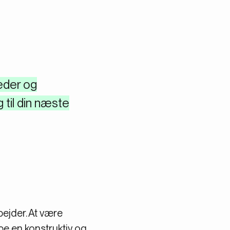
eder og
 til din næste
ejder. At være
e en konstruktiv og