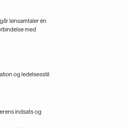
egår lønsamtaler én
forbindelse med
ation og ledelsesstil:
derens indsats og