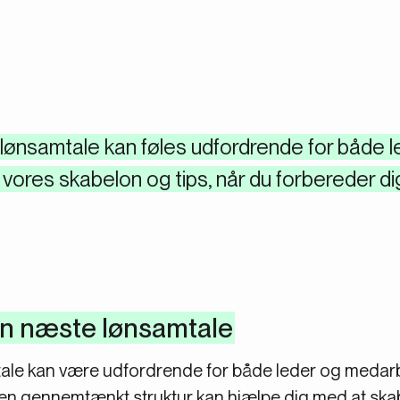
lønsamtale kan føles udfordrende for både l
vores skabelon og tips, når du forbereder dig
 din næste lønsamtale
tale kan være udfordrende for både leder og medarb
en gennemtænkt struktur kan hjælpe dig med at skab