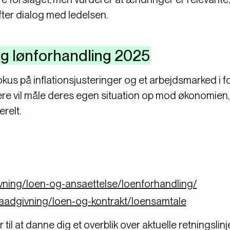
efter dialog med ledelsen.
g lønforhandling 2025
fokus på inflationsjusteringer og et arbejdsmarked i f
 vil måle deres egen situation op mod økonomien, k
relt.
ivning/loen-og-ansaettelse/loenforhandling/
/raadgivning/loen-og-kontrakt/loensamtale
til at danne dig et overblik over aktuelle retningsli