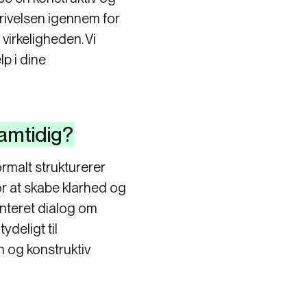
krivelsen igennem for
irkeligheden. Vi
p i dine
amtidig?
ormalt strukturerer
or at skabe klarhed og
nteret dialog om
deligt til
 og konstruktiv