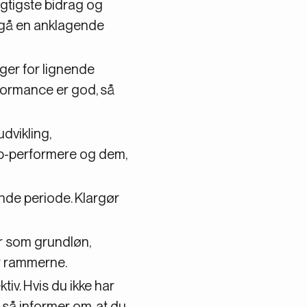
gtigste bidrag og
ndgå en anklagende
er for lignende
rformance er god, så
dvikling,
op-performere og dem,
de periode. Klargør
r som grundløn,
r rammerne.
iv. Hvis du ikke har
 så informer om, at du