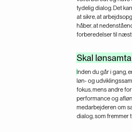
tydelig dialog. Det ka
at sikre, at arbejdso
håber, at nedenstående
forberedelser til næst
Skal lønsamta
Inden du går i gang, e
løn- og udviklingssam
fokus, mens andre fo
performance og aflønn
medarbejderen om sam
dialog, som fremmer til