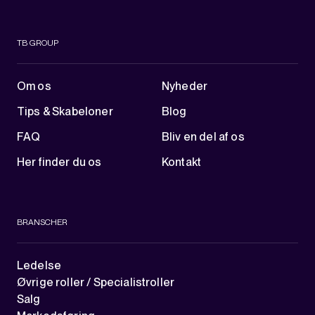
TB GROUP
Om os
Nyheder
Tips & Skabeloner
Blog
FAQ
Bliv en del af os
Her finder du os
Kontakt
BRANSCHER
Ledelse
Øvrige roller / Specialistroller
Salg