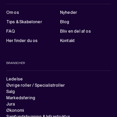
Om os
Nyheder
Tips & Skabeloner
Blog
FAQ
Bliv en del af os
Her finder du os
Kontakt
BRANSCHER
Ledelse
Øvrige roller / Specialistroller
Salg
Markedsføring
Jura
Økonomi
Samfundsbygning & Infrastruktur