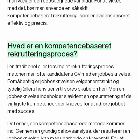
man vælger den bedst egnede kandidat. For at lykkes
med det, bør man anvende en såkaldt
kompetencebaseret rekruttering, som er evidensbaseret,
effektiv og præcis.
Hvad er en kompetencebaseret
rekrutteringsproces?
I en traditionel eller forsimplet rekrutteringsproces
matcher man ofte kandidatens CV med en jobbeskrivelse.
Forhåbentlig er jobbeskrivelsen velgennemtænkt og
tydelig (ellers henviser vi til vores skabelon her). Men en
jobbeskrivelse indeholder sjældent en opsummering af de
vigtigste kompetencer, der kræves for at udføre jobbet
med succes.
Det er her, den kompetencebaserede metode kommer
ind. Gennem en grundig behovsanalyse, der resulterer i en
jobbeskrivelse, kan man udarbejde en kravprofil. For at